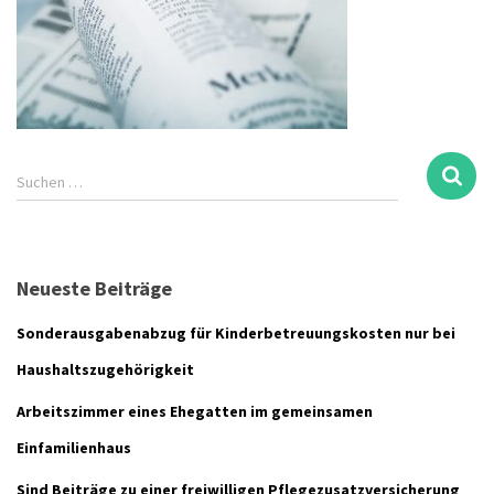
S
Suchen …
u
c
h
e
Neueste Beiträge
n
n
Sonderausgabenabzug für Kinderbetreuungskosten nur bei
a
c
Haushaltszugehörigkeit
h
Arbeitszimmer eines Ehegatten im gemeinsamen
:
Einfamilienhaus
Sind Beiträge zu einer freiwilligen Pflegezusatzversicherung