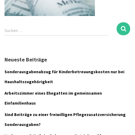
S
Suchen …
u
c
h
e
Neueste Beiträge
n
n
Sonderausgabenabzug für Kinderbetreuungskosten nur bei
a
c
Haushaltszugehörigkeit
h
Arbeitszimmer eines Ehegatten im gemeinsamen
:
Einfamilienhaus
Sind Beiträge zu einer freiwilligen Pflegezusatzversicherung
Sonderausgaben?